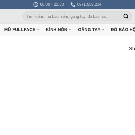
08:00 - 21:30
0971.559.234
Search
for:
MŨ FULLFACE
KÍNH NÓN
GĂNG TAY
ĐỒ BẢO H
Sh