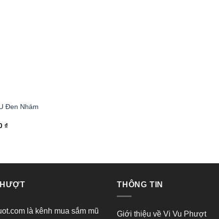
4U Đen Nhám
00
₫
PHƯỢT
THÔNG TIN
ot.com là kênh mua sắm mũ
Giới thiệu về Vi Vu Phượt