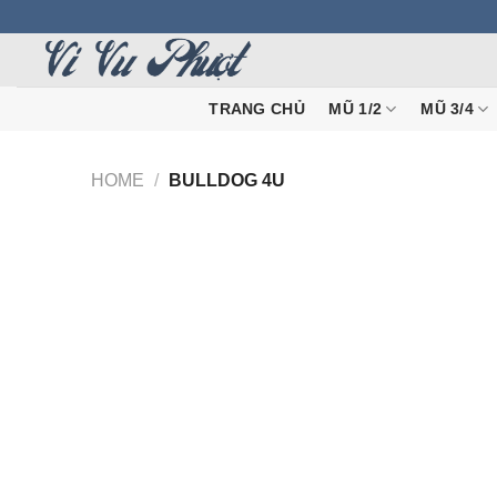
Skip
to
content
TRANG CHỦ
MŨ 1/2
MŨ 3/4
HOME
/
BULLDOG 4U