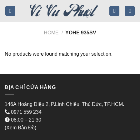
Skip
to
content
HOME
/
YOHE 935SV
No products were found matching your selection.
ĐỊA CHỈ CỬA HÀNG
146A Hoàng Diệu 2, P.Linh Chiểu, Thủ Đức, TP.HCM.
0971 559 234
08:00 – 21:30
(Xem Bản Đồ)