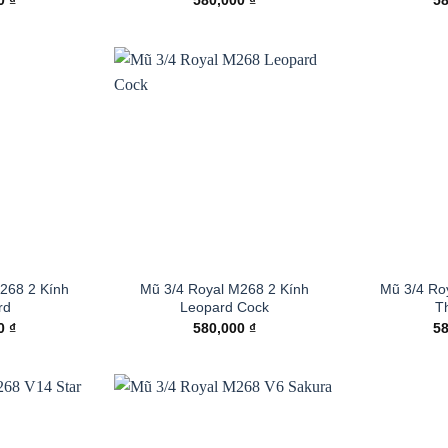
00
₫
580,000
₫
5
268 2 Kính
Mũ 3/4 Royal M268 2 Kính
Mũ 3/4 Ro
rd
Leopard Cock
Th
00
₫
580,000
₫
5