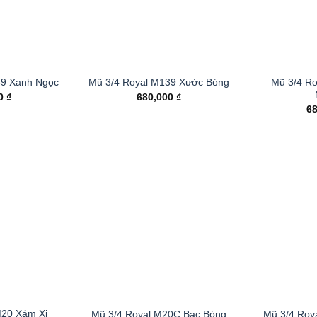
Mũ 3/4 R
39 Xanh Ngọc
Mũ 3/4 Royal M139 Xước Bóng
00
₫
680,000
₫
6
M20 Xám Xi
Mũ 3/4 Royal M20C Bạc Bóng
Mũ 3/4 Roy