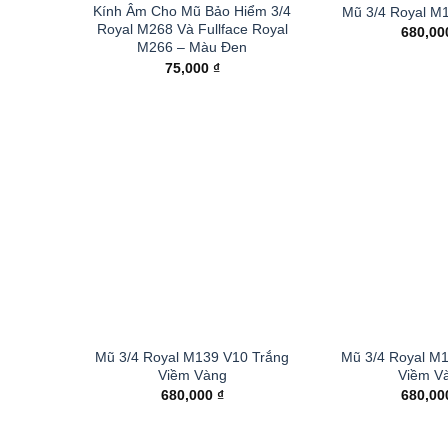
Kính Âm Cho Mũ Bảo Hiểm 3/4
Mũ 3/4 Royal M
Royal M268 Và Fullface Royal
680,0
M266 – Màu Đen
75,000
₫
Mũ 3/4 Royal M139 V10 Trắng
Mũ 3/4 Royal M
Viềm Vàng
Viềm V
680,000
₫
680,0