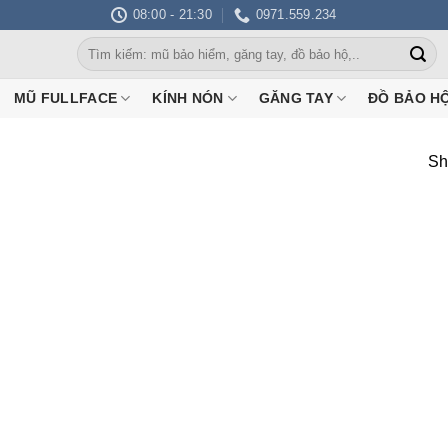
08:00 - 21:30
0971.559.234
Search
for:
MŨ FULLFACE
KÍNH NÓN
GĂNG TAY
ĐỒ BẢO H
Sh