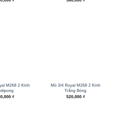
80,000
₫
580,000
₫
yal M268 2 Kính
Mũ 3/4 Royal M268 2 Kính
itipong
Trắng Bóng
80,000
₫
520,000
₫