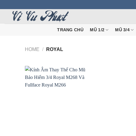
Skip
to
content
TRANG CHỦ
MŨ 1/2
MŨ 3/4
HOME
/
ROYAL