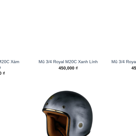
 M20C Xám
Mũ 3/4 Royal M20C Xanh Lính
Mũ 3/4 Roy
m
450,000
₫
4
00
₫