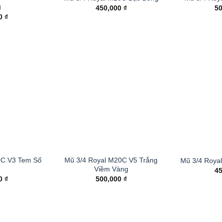
g
450,000
₫
5
00
₫
0C V3 Tem Số
Mũ 3/4 Royal M20C V5 Trắng
Mũ 3/4 Roya
Viềm Vàng
4
00
₫
500,000
₫