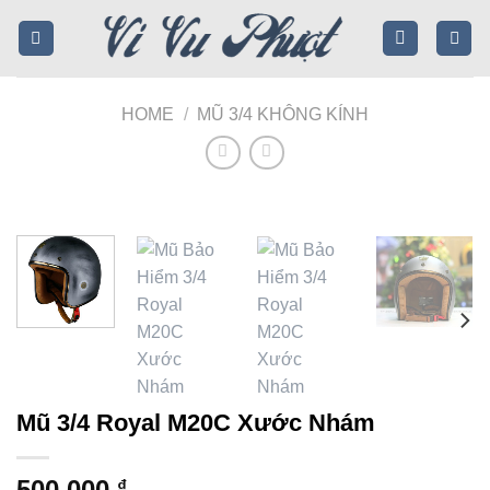
Skip
to
content
HOME
/
MŨ 3/4 KHÔNG KÍNH
Mũ 3/4 Royal M20C Xước Nhám
500,000
₫