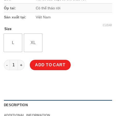
Ốp tai:
Có thể tháo rời
Sản xuất tại:
Việt Nam
CLEAR
Size
L
XL
Mũ 3/4 Royal M20C Xước Nhám quantity
ADD TO CART
DESCRIPTION
ADDITIONAL INFORMATION