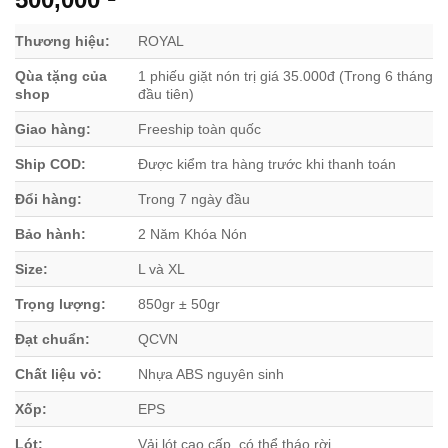
Thương hiệu:
ROYAL
Qùa tặng của
1 phiếu giặt nón trị giá 35.000đ (Trong 6 tháng
shop
đầu tiên)
Giao hàng:
Freeship toàn quốc
Ship COD:
Được kiểm tra hàng trước khi thanh toán
Đổi hàng:
Trong 7 ngày đầu
Bảo hành:
2 Năm Khóa Nón
Size:
L và XL
Trọng lượng:
850gr ± 50gr
Đạt chuẩn:
QCVN
Chất liệu vỏ:
Nhựa ABS nguyên sinh
Xốp:
EPS
Lót:
Vải lót cao cấp, có thể tháo rời