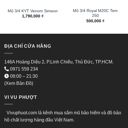
Mũ 3/4 Royal M20C Tem
Mũ 3/4 KYT Venom Simeon
250
1,790,000
₫
500,000
₫
ĐỊA CHỈ CỬA HÀNG
146A Hoàng Diệu 2, P.Linh Chiểu, Thủ Đức, TP.HCM.
0971 559 234
08:00 – 21:30
(Xem Bản Đồ)
VI VU PHƯỢT
Vivuphuot.com là kênh mua sắm mũ bảo hiểm và đồ bảo
hộ chất lượng hàng đầu Việt Nam.