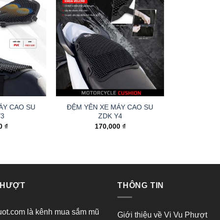
ÁY CAO SU
ĐỆM YÊN XE MÁY CAO SU
Y3
ZDK Y4
00
₫
170,000
₫
PHƯỢT
THÔNG TIN
ot.com là kênh mua sắm mũ
Giới thiệu về Vi Vu Phượt