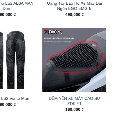
 hộ LS2 ALBA MAN
Găng Tay Bảo Hộ Xe Máy Dài
– Đen
Ngón EGO EMG-5
690,000
₫
490,000
₫
ĐỆM YÊN XE MÁY CAO SU
 LS2 Vento Man
ZDK Y1
490,000
₫
160,000
₫