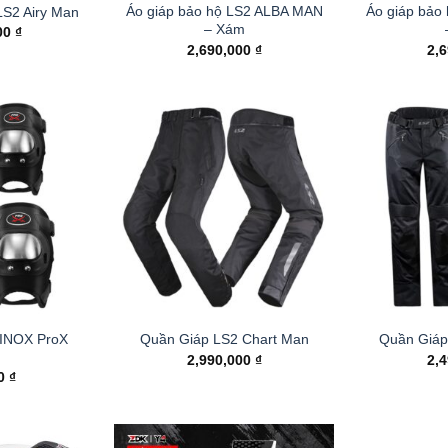
Áo giáp bảo hộ LS2 ALBA MAN
Áo giáp bảo
LS2 Airy Man
– Xám
00
₫
2,690,000
₫
2,
 INOX ProX
Quần Giáp LS2 Chart Man
Quần Giáp
n
2,990,000
₫
2,
00
₫