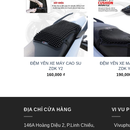
ĐỆM YÊN XE MÁY CAO SU
ĐỆM YÊN XE M
ZDK Y2
ZDK 
160,000
₫
190,0
ĐỊA CHỈ CỬA HÀNG
VI VU 
146A Hoàng Diệu 2, P.Linh Chiểu,
Vivuphu