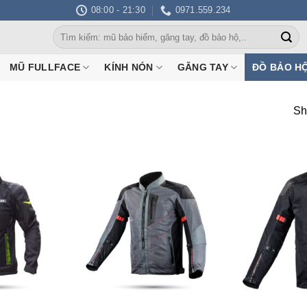
08:00 - 21:30
0971.559.234
Search
for:
MŨ FULLFACE
KÍNH NÓN
GĂNG TAY
ĐỒ BẢO H
Sh