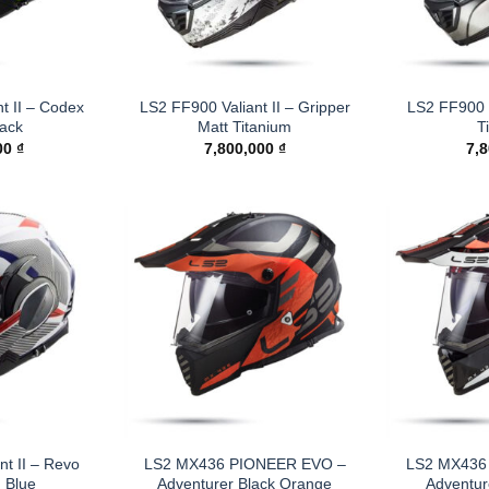
t II – Codex
LS2 FF900 Valiant II – Gripper
LS2 FF900 V
lack
Matt Titanium
T
00
₫
7,800,000
₫
7,
nt II – Revo
LS2 MX436 PIONEER EVO –
LS2 MX436
 Blue
Adventurer Black Orange
Adventur