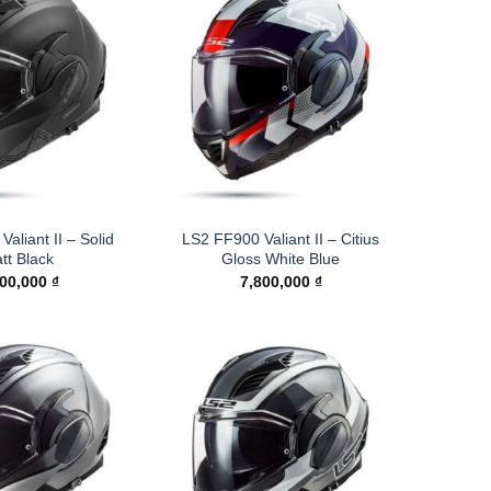
aliant II – Solid
LS2 FF900 Valiant II – Citius
tt Black
Gloss White Blue
200,000
₫
7,800,000
₫