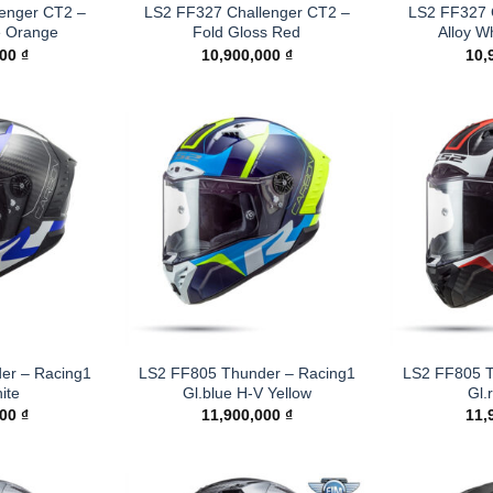
enger CT2 –
LS2 FF327 Challenger CT2 –
LS2 FF327 
e Orange
Fold Gloss Red
Alloy W
000
₫
10,900,000
₫
10,
er – Racing1
LS2 FF805 Thunder – Racing1
LS2 FF805 T
ite
Gl.blue H-V Yellow
Gl.
000
₫
11,900,000
₫
11,