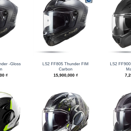
der -Gloss
LS2 FF805 Thunder FIM
LS2 FF900 V
n
Carbon
Ma
000
₫
15,900,000
₫
7,