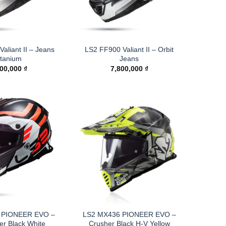
aliant II – Jeans
LS2 FF900 Valiant II – Orbit
itanium
Jeans
800,000
₫
7,800,000
₫
 PIONEER EVO –
LS2 MX436 PIONEER EVO –
er Black White
Crusher Black H-V Yellow