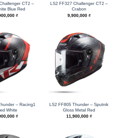
Challenger CT2 –
LS2 FF327 Challenger CT2 –
hite Blue Red
Crabon
900,000
₫
9,900,000
₫
hunder – Racing1
LS2 FF805 Thunder – Sputnik
red White
Gloss Metal Red
900,000
₫
11,900,000
₫