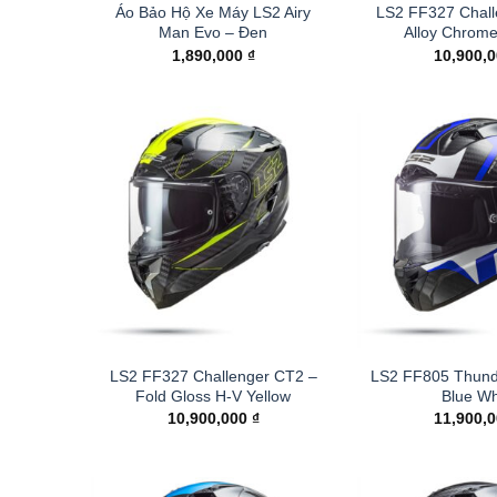
Áo Bảo Hộ Xe Máy LS2 Airy
LS2 FF327 Chall
Man Evo – Đen
Alloy Chrom
1,890,000
₫
10,900,
LS2 FF327 Challenger CT2 –
LS2 FF805 Thund
Fold Gloss H-V Yellow
Blue Wh
10,900,000
₫
11,900,