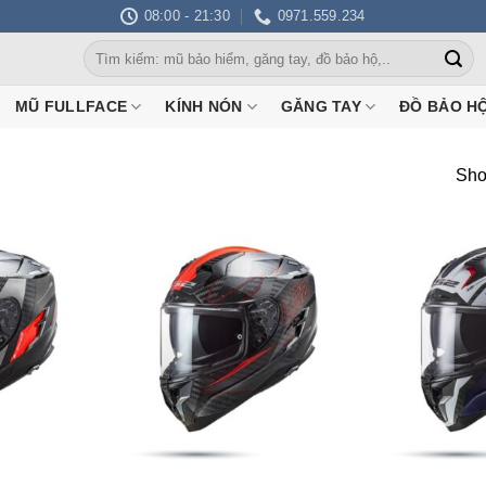
08:00 - 21:30
0971.559.234
Search
for:
MŨ FULLFACE
KÍNH NÓN
GĂNG TAY
ĐỒ BẢO H
Sho