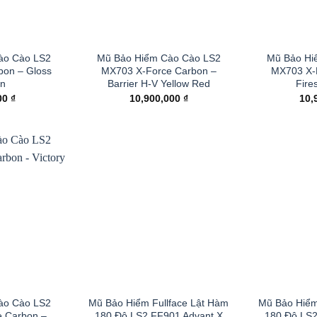
ào Cào LS2
Mũ Bảo Hiểm Cào Cào LS2
Mũ Bảo Hi
bon – Gloss
MX703 X-Force Carbon –
MX703 X-
n
Barrier H-V Yellow Red
Fires
00
₫
10,900,000
₫
10,
ào Cào LS2
Mũ Bảo Hiểm Fullface Lật Hàm
Mũ Bảo Hiểm
 Carbon –
180 Độ LS2 FF901 Advant X
180 Độ LS2