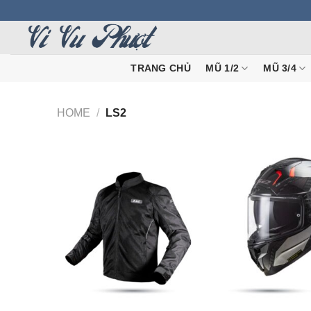
Skip
to
content
TRANG CHỦ
MŨ 1/2
MŨ 3/4
HOME
/
LS2