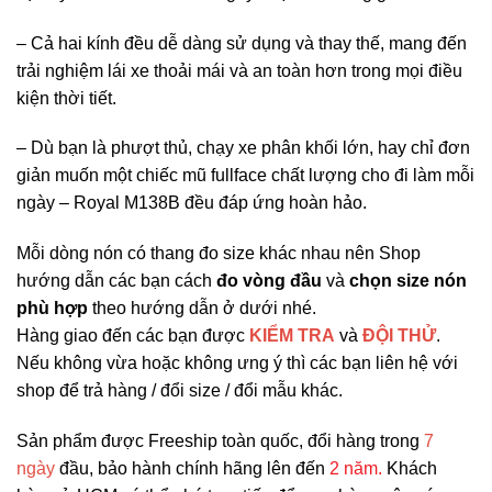
– Cả hai kính đều dễ dàng sử dụng và thay thế, mang đến
trải nghiệm lái xe thoải mái và an toàn hơn trong mọi điều
kiện thời tiết.
– Dù bạn là phượt thủ, chạy xe phân khối lớn, hay chỉ đơn
giản muốn một chiếc mũ fullface chất lượng cho đi làm mỗi
ngày – Royal M138B đều đáp ứng hoàn hảo.
Mỗi dòng nón có thang đo size khác nhau nên Shop
hướng dẫn các bạn cách
đo vòng đầu
và
chọn size nón
phù hợp
theo hướng dẫn ở dưới nhé.
Hàng giao đến các bạn được
KIỂM TRA
và
ĐỘI THỬ
.
Nếu không vừa hoặc không ưng ý thì các bạn liên hệ với
shop để trả hàng / đổi size / đổi mẫu khác.
Sản phẩm được Freeship toàn quốc, đổi hàng trong
7
ngày
đầu, bảo hành chính hãng lên đến
2
năm
.
Khách