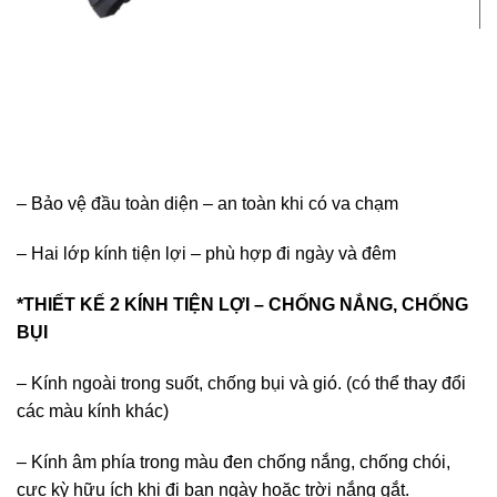
– Bảo vệ đầu toàn diện – an toàn khi có va chạm
– Hai lớp kính tiện lợi – phù hợp đi ngày và đêm
*THIẾT KẾ 2 KÍNH TIỆN LỢI – CHỐNG NẮNG, CHỐNG
BỤI
– Kính ngoài trong suốt, chống bụi và gió. (có thể thay đổi
các màu kính khác)
– Kính âm phía trong màu đen chống nắng, chống chói,
cực kỳ hữu ích khi đi ban ngày hoặc trời nắng gắt.