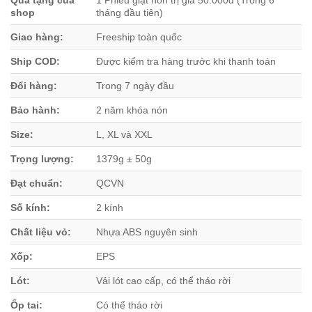
Qùa tặng của
1 Phiếu giặt nón trị giá 50.000đ (Trong 6
shop
tháng đầu tiên)
Giao hàng:
Freeship toàn quốc
Ship COD:
Được kiểm tra hàng trước khi thanh toán
Đổi hàng:
Trong 7 ngày đầu
Bảo hành:
2 năm khóa nón
Size:
L, XL và XXL
Trọng lượng:
1379g ± 50g
Đạt chuẩn:
QCVN
Số kính:
2 kính
Chất liệu vỏ:
Nhựa ABS nguyên sinh
Xốp:
EPS
Lót:
Vải lót cao cấp, có thể tháo rời
Ốp tai:
Có thể tháo rời