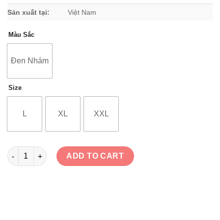
Sản xuất tại:
Việt Nam
Màu Sắc
Đen Nhám
Size
L
XL
XXL
Mũ Royal M138B 2 Kính - Phiên Bản Mới - Đen Nhám quantity
ADD TO CART