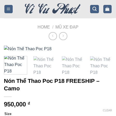
Skip
to
content
HOME
/
MŨ XE ĐẠP
Nón Thể Thao Poc P18 FREESHIP –
Camo
950,000
₫
CLEAR
Size