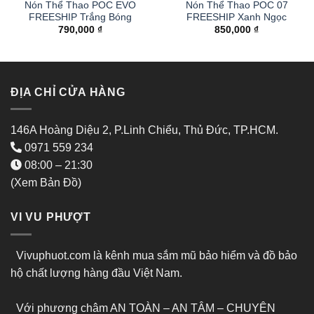
Nón Thể Thao POC EVO
Nón Thể Thao POC 07
FREESHIP Trắng Bóng
FREESHIP Xanh Ngọc
790,000
₫
850,000
₫
ĐỊA CHỈ CỬA HÀNG
146A Hoàng Diệu 2, P.Linh Chiểu, Thủ Đức, TP.HCM.
0971 559 234
08:00 – 21:30
(Xem Bản Đồ)
VI VU PHƯỢT
Vivuphuot.com là kênh mua sắm mũ bảo hiểm và đồ bảo
hộ chất lượng hàng đầu Việt Nam.
Với phương châm AN TOÀN – AN TÂM – CHUYÊN